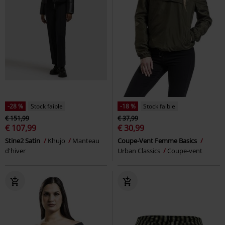
-28 %
Stock faible
-18 %
Stock faible
€ 151,99
€ 37,99
€ 107,99
€ 30,99
Stine2 Satin
Khujo
Manteau
Coupe-Vent Femme Basics
d'hiver
Urban Classics
Coupe-vent