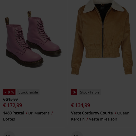
-19 %
Stock faible
%
Stock faible
€ 215,99
€ 172,99
€ 134,99
1460 Pascal
Dr. Martens
Veste Corduroy Courte
Queen
Bottes
Kerosin
Veste mi-saison