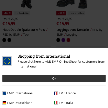
-46 %
Exclusivité
-30 %
Stock faible
PVC
€ 29,99
PVC
€ 22,99
€ 15,99
€ 15,99
Haut Double Épaisseur À Pois
Leggings avec Dentelle
RED by
RED by EMP
Top
EMP
Legging
Shopping from International
Please click here to visit EMP Online Shop for customers from
International
Ok
EMP International
EMP France
EMP Deutschland
EMP Italia