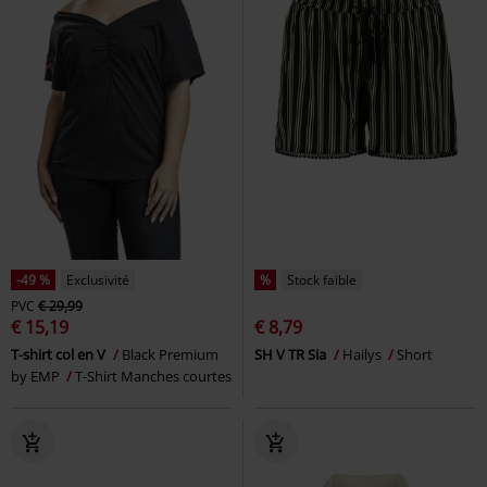
-49 %
Exclusivité
%
Stock faible
PVC
€ 29,99
€ 15,19
€ 8,79
T-shirt col en V
Black Premium
SH V TR Sia
Hailys
Short
by EMP
T-Shirt Manches courtes