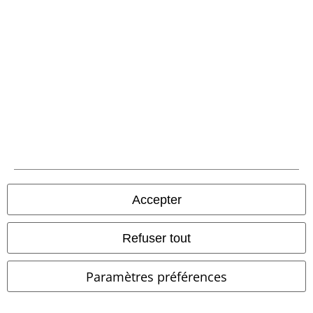
CASTOR FEDORA
Brixton
Palermo
Puma
Baskets
Chapeau
Accepter
Refuser tout
Paramètres préférences
%
Stock faible
Stock faible