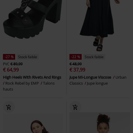
-27 %
Stock faible
-22 %
Stock faible
PVC
€ 89,99
€ 48,99
€ 64,99
€ 37,99
High Heels With Rivets And Rings
Jupe Mi-Longue Viscose
Urban
Rock Rebel by EMP
Talons
Classics
Jupe longue
hauts