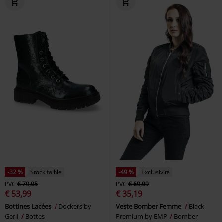
-32 %
Stock faible
-49 %
Exclusivité
PVC
€ 79,95
PVC
€ 69,99
€ 53,99
€ 35,19
Bottines Lacées
Dockers by
Veste Bomber Femme
Black
Gerli
Bottes
Premium by EMP
Bomber