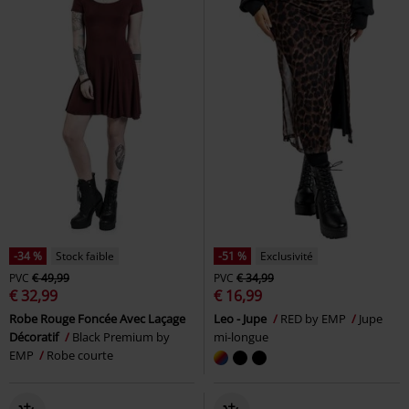
-34 %
Stock faible
-51 %
Exclusivité
PVC
€ 49,99
PVC
€ 34,99
€ 32,99
€ 16,99
Robe Rouge Foncée Avec Laçage
Leo - Jupe
RED by EMP
Jupe
Décoratif
Black Premium by
mi-longue
EMP
Robe courte