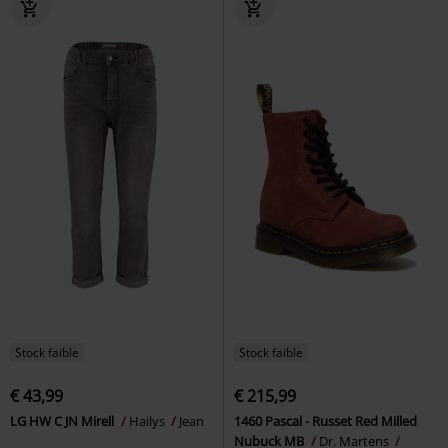
Stock faible
Stock faible
€ 43,99
€ 215,99
LG HW C JN Mirell
Hailys
Jean
1460 Pascal - Russet Red Milled
Nubuck MB
Dr. Martens