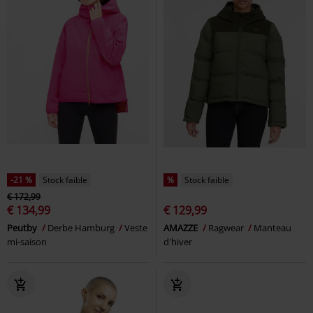
-21 %
Stock faible
%
Stock faible
€ 172,99
€ 134,99
€ 129,99
Peutby
Derbe Hamburg
Veste
AMAZZE
Ragwear
Manteau
mi-saison
d'hiver