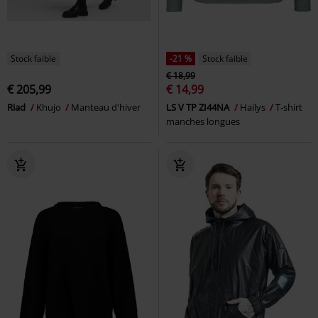
Stock faible
-21 %
Stock faible
€ 18,99
€ 205,99
€ 14,99
Riad
Khujo
Manteau d'hiver
LS V TP ZI44NA
Hailys
T-shirt
manches longues