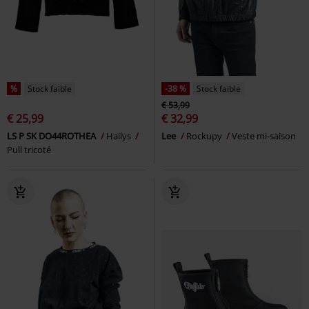
%
Stock faible
-38 %
Stock faible
€ 53,99
€ 25,99
€ 32,99
LS P SK DO44ROTHEA
Hailys
Lee
Rockupy
Veste mi-saison
Pull tricoté