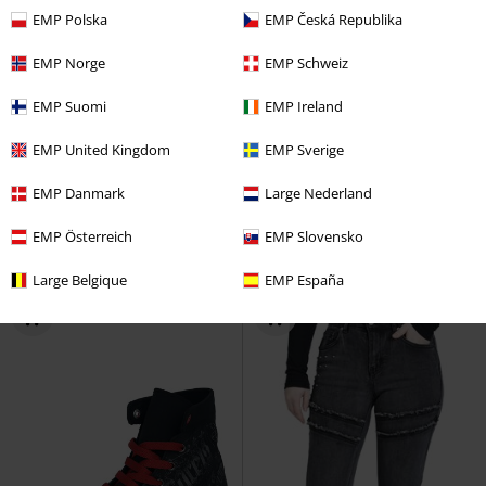
EMP Polska
EMP Česká Republika
EMP Norge
EMP Schweiz
EMP Suomi
EMP Ireland
-31 %
Stock faible
Stock faible
Nouveau
EMP United Kingdom
EMP Sverige
€ 118,99
€ 80,99
€ 69,99
EMP Danmark
Large Nederland
Speedcat OG
Puma
Baskets
Kihilist Obsidienne Collar Dress
KIHILIST by KILLSTAR
Robe mi-
EMP Österreich
EMP Slovensko
longue
Large Belgique
EMP España