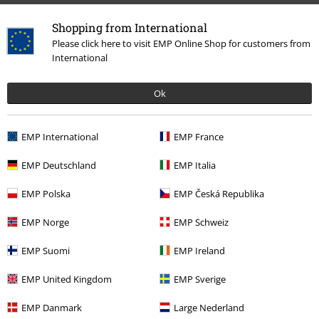
Shopping from International
Overige acties
Please click here to visit EMP Online Shop for customers from
International
Prijsvragen
Ok
Large Cadeaubonnen
Large Studentenkorting
EMP International
EMP France
EMP Backstage Club
EMP Deutschland
EMP Italia
EMP Polska
EMP Česká Republika
Over Large
EMP Norge
EMP Schweiz
EMP Suomi
EMP Ireland
Partnerprogramma's
EMP United Kingdom
EMP Sverige
Duurzaamheid
EMP Danmark
Large Nederland