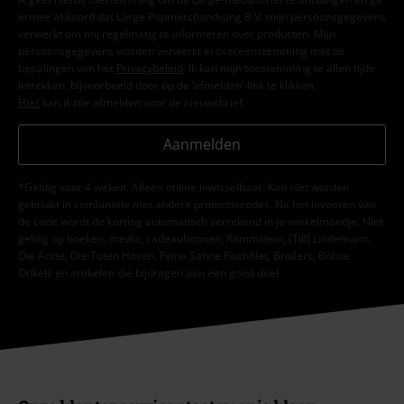
ermee akkoord dat Large Popmerchandising B.V. mijn persoonsgegevens
verwerkt om mij regelmatig te informeren over producten. Mijn
persoonsgegevens worden verwerkt in overeenstemming met de
bepalingen van het
Privacybeleid
. Ik kan mijn toestemming te allen tijde
intrekken, bijvoorbeeld door op de ‘afmelden’-link te klikken.
Hier
kan ik me afmelden voor de nieuwsbrief.
Aanmelden
*Geldig voor 4 weken. Alleen online inwisselbaar. Kan niet worden
gebruikt in combinatie met andere promotiecodes. Na het invoeren van
de code wordt de korting automatisch verrekend in je winkelmandje. Niet
geldig op boeken, media, cadeaubonnen, Rammstein, (Till) Lindemann,
Die Ärzte, Die Toten Hosen, Feine Sahne Fischfilet, Broilers, Böhse
Onkelz en artikelen die bijdragen aan een goed doel.