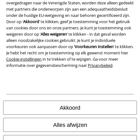
overgedragen naar de Verenigde Staten, worden deze alleen gedeeld
Privacyverklaring
met partners die onderworpen zijn aan een adequaatheidsbesluit
onder de huidige EU-wetgeving en naar behoren gecertificeerd zijn.
Verklaring van conformiteit
Door op ‘
Akkoord
’ te klikken, geef je toestemming voor het gebruik
van cookies door ons en onze partners. Je kunt je toestemming ook
Informatie over toegankelijkheid
weigeren door op ‘
Alles weigeren
’ te klikken - in dat geval worden
alleen noodzakelijke cookies gebruikt. Je kunt je individuele
Cookie-instellingen
voorkeuren ook aanpassen door op ‘
Voorkeuren instellen
’ te klikken.
Je hebt het recht om je toestemming op elk gewenst moment hier
Cookie-instellingen
in te trekken of te wijzigen. Ga voor meer
Annuleer bestelling
informatie over gegevensbescherming naar
Privacybeleid
.
Alle prijzen incl.
wettelijke BTW
© 1986-2026 Large Popmerchandising BV
Akkoord
Onze online shops
Alles afwijzen
EMP International