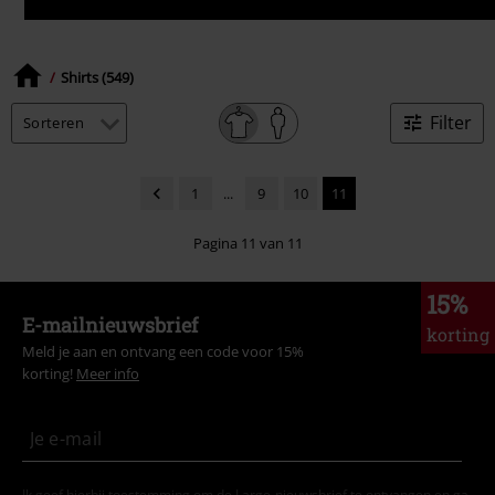
Shirts (549)
Filter
1
...
9
10
11
Pagina 11 van 11
15%
E-mailnieuwsbrief
korting
Meld je aan en ontvang een code voor 15%
korting!
Meer info
Ik geef hierbij toestemming om de Large-nieuwsbrief te ontvangen en ga